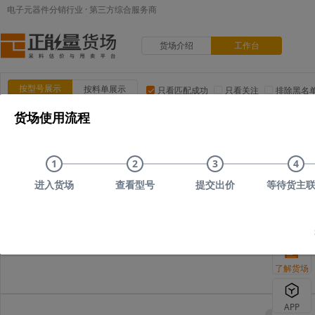
电子元器件分销行业 · 第三方综合服务商
货场介绍
工作台
按型号展示
按料单展示
只看匹配成功
只看关注
排除黑名
货场使用流程
品类:
集成电路(IC)
MOS/二三极管
电阻
电容
电
品牌:
ADI(亚德诺)
TI(德州仪器)
NXP(恩智浦)
Maxim(美
1
2
3
4
上传时间
品类
型号
上传者编号
原始描述
进入货场
查看型号
提交出价
等待货主
您可以尝试删减部分搜
了解货场
APP