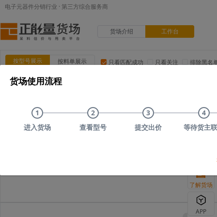
电子元器件分销行业 · 第三方综合服务商
货场介绍
工作台
按型号展示
按料单展示
只看匹配成功
只看关注
排除黑名
货场使用流程
品类:
集成电路(IC)
MOS/二三极管
电阻
电容
电
品牌:
ADI(亚德诺)
TI(德州仪器)
NXP(恩智浦)
Maxim(美
1
2
3
4
上传时间
品类
型号
上传者编号
原始描述
进入货场
查看型号
提交出价
等待货主
您可以尝试删减部分搜
了解货场
APP