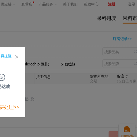
供应链
直营店
产品服务
关于我们
帮助中心
注册
登录
呆料甩卖
呆料
订阅记录>>
不再提醒
n(英飞凌)
Microchip(微芯)
ST(意法)
备注
货物所在地
我的出价
货主信息
5
(税前)
交期
(仅自己可见
易达成
将以短信的形式通知您
要处理>>
提交
了解货场