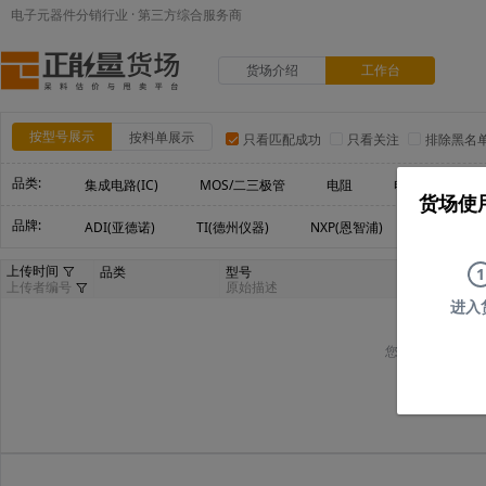
电子元器件分销行业 · 第三方综合服务商
货场介绍
工作台
按型号展示
按料单展示
只看匹配成功
只看关注
排除黑名
品类:
集成电路(IC)
MOS/二三极管
电阻
电容
电
货场使
品牌:
ADI(亚德诺)
TI(德州仪器)
NXP(恩智浦)
Maxim(美
上传时间
品类
型号
1
上传者编号
原始描述
进入
您可以尝试删减部