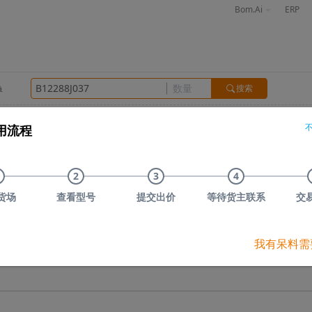
Bom.Ai
ERP
搜索
单
感
晶振
接插件
光电器件
存储
其他
用流程
信)
TOSHIBA(东芝)
Nexperia(安世)
ON(安森美)
Infineo
品牌
库存数量
预估货值
市场价
指数
2
3
4
年份
30天搜索次数
货场
查看型号
提交出价
等待货主联系
交
分搜索关键词或订阅关键词"
B12288J037
"，订阅成功后，若有货主上传型号，我们
我有呆料需
订阅