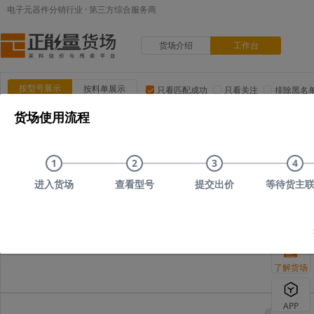
电子元器件分销行业 · 第三方综合服务商
货场介绍
工作台
按型号展示
按料单展示
只看匹配成功
只看关注
排除黑名
货场使用流程
品类:
集成电路(IC)
MOS/二三极管
电阻
电容
电
品牌:
ADI(亚德诺)
TI(德州仪器)
NXP(恩智浦)
Maxim(美
1
2
3
4
上传时间
品类
型号
上传者编号
原始描述
进入货场
查看型号
提交出价
等待货主
您可以尝试删
了解货场
APP