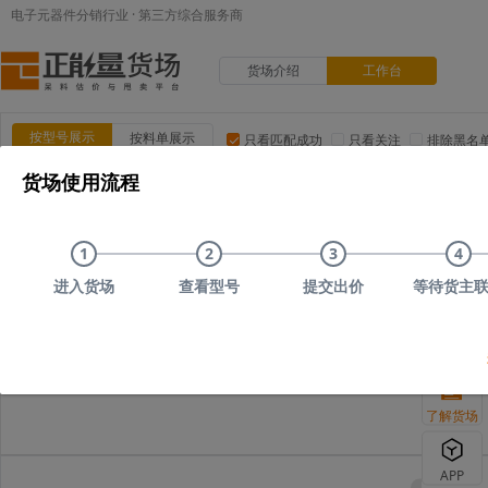
电子元器件分销行业 · 第三方综合服务商
货场介绍
工作台
按型号展示
按料单展示
只看匹配成功
只看关注
排除黑名
货场使用流程
品类:
集成电路(IC)
MOS/二三极管
电阻
电容
电
品牌:
ADI(亚德诺)
TI(德州仪器)
NXP(恩智浦)
Maxim(美
1
2
3
4
上传时间
品类
型号
上传者编号
原始描述
进入货场
查看型号
提交出价
等待货主
您可以尝试删减部
了解货场
APP