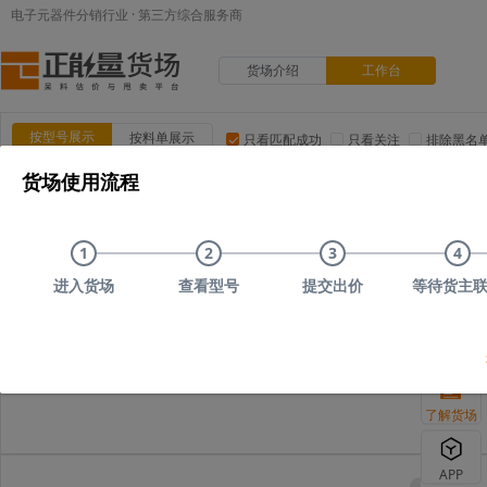
电子元器件分销行业 · 第三方综合服务商
货场介绍
工作台
按型号展示
按料单展示
只看匹配成功
只看关注
排除黑名
货场使用流程
品类:
集成电路(IC)
MOS/二三极管
电阻
电容
电
品牌:
ADI(亚德诺)
TI(德州仪器)
NXP(恩智浦)
Maxim(美
1
2
3
4
上传时间
品类
型号
上传者编号
原始描述
进入货场
查看型号
提交出价
等待货主
您可以尝试删减部分搜
了解货场
APP