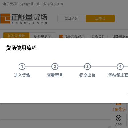
电子元器件分销行业 · 第三方综合服务商
货场介绍
工作台
按型号展示
按料单展示
只看匹配成功
只看关注
排除黑名
货场使用流程
品类:
集成电路(IC)
MOS/二三极管
电阻
电容
电
品牌:
ADI(亚德诺)
TI(德州仪器)
NXP(恩智浦)
Maxim(美
1
2
3
4
上传时间
品类
型号
上传者编号
原始描述
进入货场
查看型号
提交出价
等待货主
您可以尝试删减部
了解货场
APP