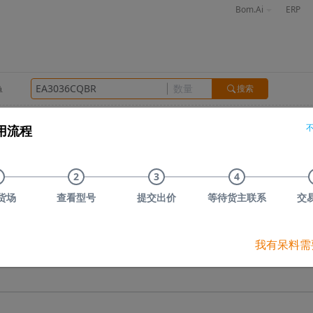
Bom.Ai
ERP
搜索
单
感
晶振
接插件
光电器件
存储
其他
用流程
信)
TOSHIBA(东芝)
Nexperia(安世)
ON(安森美)
Infineo
品牌
库存数量
预估货值
市场价
指数
2
3
4
年份
30天搜索次数
货场
查看型号
提交出价
等待货主联系
交
分搜索关键词或订阅关键词"
EA3036CQBR
"，订阅成功后，若有货主上传型号，我们
我有呆料需
订阅