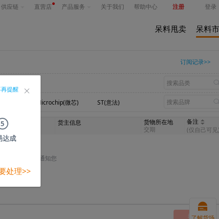
供应链
直营店
产品服务
关于我们
帮助中心
注册
登录
呆料甩卖
呆料
订阅记录>>
不再提醒
n(英飞凌)
Microchip(微芯)
ST(意法)
备注
货物所在地
我的出价
货主信息
5
(税前)
交期
(仅自己可见
易达成
将以短信的形式通知您
要处理>>
提交
了解货场