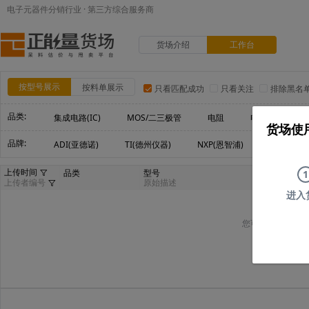
电子元器件分销行业 · 第三方综合服务商
货场介绍
工作台
按型号展示
按料单展示
只看匹配成功
只看关注
排除黑名
品类:
集成电路(IC)
MOS/二三极管
电阻
电容
电
货场使
品牌:
ADI(亚德诺)
TI(德州仪器)
NXP(恩智浦)
Maxim(美
上传时间
品类
型号
1
上传者编号
原始描述
进入
您可以尝试删减部