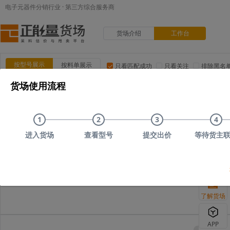
电子元器件分销行业 · 第三方综合服务商
货场介绍
工作台
按型号展示
按料单展示
只看匹配成功
只看关注
排除黑名
货场使用流程
品类:
集成电路(IC)
MOS/二三极管
电阻
电容
电
品牌:
ADI(亚德诺)
TI(德州仪器)
NXP(恩智浦)
Maxim(美
1
2
3
4
上传时间
品类
型号
上传者编号
原始描述
进入货场
查看型号
提交出价
等待货主
您可以尝试删
了解货场
APP