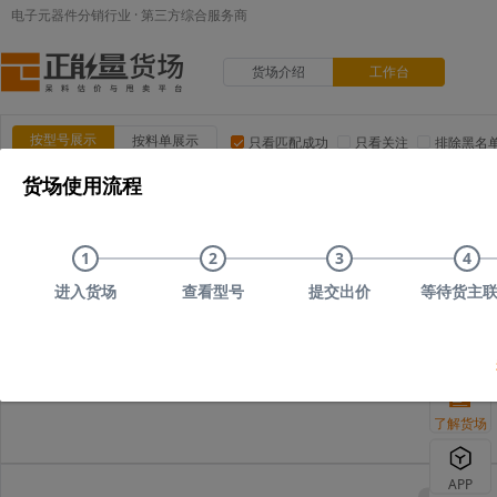
电子元器件分销行业 · 第三方综合服务商
货场介绍
工作台
按型号展示
按料单展示
只看匹配成功
只看关注
排除黑名
货场使用流程
品类:
集成电路(IC)
MOS/二三极管
电阻
电容
电
品牌:
ADI(亚德诺)
TI(德州仪器)
NXP(恩智浦)
Maxim(美
1
2
3
4
上传时间
品类
型号
上传者编号
原始描述
进入货场
查看型号
提交出价
等待货主
您可以尝试删减
了解货场
APP