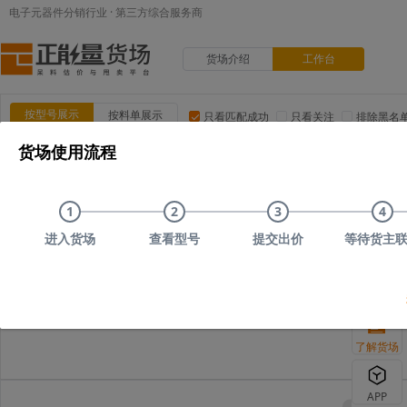
电子元器件分销行业 · 第三方综合服务商
货场介绍
工作台
按型号展示
按料单展示
只看匹配成功
只看关注
排除黑名
货场使用流程
品类:
集成电路(IC)
MOS/二三极管
电阻
电容
电
品牌:
ADI(亚德诺)
TI(德州仪器)
NXP(恩智浦)
Maxim(美
1
2
3
4
上传时间
品类
型号
上传者编号
原始描述
进入货场
查看型号
提交出价
等待货主
您可以尝试删减
了解货场
APP