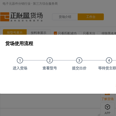
电子元器件分销行业 · 第三方综合服务商
货场介绍
工作台
按型号展示
按料单展示
只看匹配成功
只看关注
排除黑名
货场使用流程
品类:
集成电路(IC)
MOS/二三极管
电阻
电容
电
品牌:
ADI(亚德诺)
TI(德州仪器)
NXP(恩智浦)
Maxim(美
1
2
3
4
上传时间
品类
型号
上传者编号
原始描述
进入货场
查看型号
提交出价
等待货主
您可以尝试删
了解货场
APP