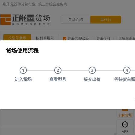
电子元器件分销行业 · 第三方综合服务商
货场介绍
工作台
按型号展示
按料单展示
只看匹配成功
只看关注
排除黑名
货场使用流程
品类:
集成电路(IC)
MOS/二三极管
电阻
电容
电
品牌:
ADI(亚德诺)
TI(德州仪器)
NXP(恩智浦)
Maxim(美
1
2
3
4
上传时间
品类
型号
上传者编号
原始描述
进入货场
查看型号
提交出价
等待货主
您可以尝试删减
了解货场
APP