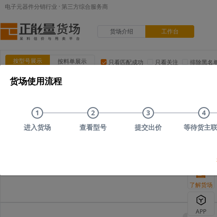
电子元器件分销行业 · 第三方综合服务商
货场介绍
工作台
按型号展示
按料单展示
只看匹配成功
只看关注
排除黑名
货场使用流程
品类:
集成电路(IC)
MOS/二三极管
电阻
电容
电
品牌:
ADI(亚德诺)
TI(德州仪器)
NXP(恩智浦)
Maxim(美
1
2
3
4
上传时间
品类
型号
上传者编号
原始描述
进入货场
查看型号
提交出价
等待货主
您可以尝试删减部分
了解货场
APP