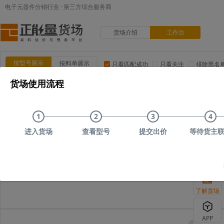
电子元器件分销行业 · 第三方综合服务商
货场介绍
工作台
按型号展示
按料单展示
只看匹配成功
只看关注
排除黑名
货场使用流程
品类:
集成电路(IC)
MOS/二三极管
电阻
电容
电
品牌:
ADI(亚德诺)
TI(德州仪器)
NXP(恩智浦)
Maxim(美
1
2
3
4
上传时间
品类
型号
上传者编号
原始描述
进入货场
查看型号
提交出价
等待货主
您可以尝试删减部分搜
了解货场
APP