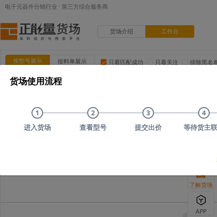
电子元器件分销行业 · 第三方综合服务商
货场介绍
工作台
按型号展示
按料单展示
只看匹配成功
只看关注
排除黑名
货场使用流程
品类:
集成电路(IC)
MOS/二三极管
电阻
电容
电
品牌:
ADI(亚德诺)
TI(德州仪器)
NXP(恩智浦)
Maxim(美
1
2
3
4
上传时间
品类
型号
上传者编号
原始描述
进入货场
查看型号
提交出价
等待货主
您可以尝试删减
了解货场
APP