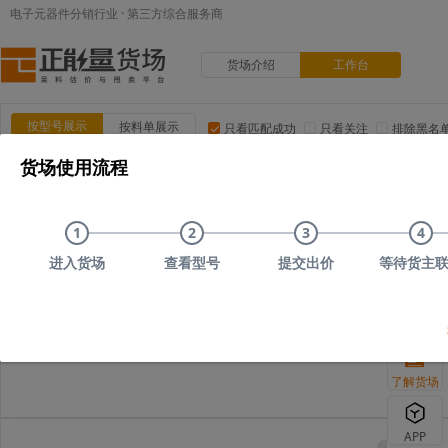
电子元器件分销行业 · 第三方综合服务商
货场介绍
工作台
按型号展示
按料单展示
只看匹配成功
只看关注
排除黑名
货场使用流程
品类:
集成电路(IC)
MOS/二三极管
电阻
电容
电
品牌:
ADI(亚德诺)
TI(德州仪器)
NXP(恩智浦)
Maxim(美
1
2
3
4
上传时间
品类
型号
上传者编号
原始描述
进入货场
查看型号
提交出价
等待货主
您可以尝试删减部
了解货场
APP