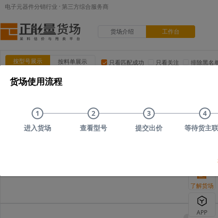
电子元器件分销行业 · 第三方综合服务商
货场介绍
工作台
按型号展示
按料单展示
只看匹配成功
只看关注
排除黑名
货场使用流程
品类:
集成电路(IC)
MOS/二三极管
电阻
电容
电
品牌:
ADI(亚德诺)
TI(德州仪器)
NXP(恩智浦)
Maxim(美
1
2
3
4
上传时间
品类
型号
上传者编号
原始描述
进入货场
查看型号
提交出价
等待货主
您可以尝试删
了解货场
APP