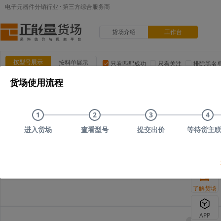
电子元器件分销行业 · 第三方综合服务商
货场介绍
工作台
按型号展示
按料单展示
只看匹配成功
只看关注
排除黑名
货场使用流程
品类:
集成电路(IC)
MOS/二三极管
电阻
电容
电
品牌:
ADI(亚德诺)
TI(德州仪器)
NXP(恩智浦)
Maxim(美
1
2
3
4
上传时间
品类
型号
上传者编号
原始描述
进入货场
查看型号
提交出价
等待货主
您可以尝试删减部分搜
了解货场
APP