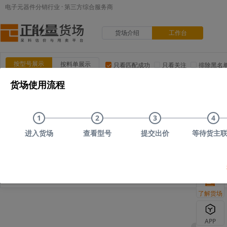
电子元器件分销行业 · 第三方综合服务商
货场介绍
工作台
按型号展示
按料单展示
只看匹配成功
只看关注
排除黑名
货场使用流程
品类:
集成电路(IC)
MOS/二三极管
电阻
电容
电
品牌:
ADI(亚德诺)
TI(德州仪器)
NXP(恩智浦)
Maxim(美
1
2
3
4
上传时间
品类
型号
上传者编号
原始描述
进入货场
查看型号
提交出价
等待货主
2026-08-06
集成电路(IC)
STM32F103C8T6
369f
单片机/微控制器
STM32F103C8T6,STM,25+,3000
了解货场
APP