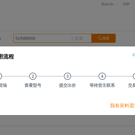
Bom.Ai
ERP
搜索
单
感
晶振
接插件
光电器件
存储
其他
用流程
信)
TOSHIBA(东芝)
Nexperia(安世)
ON(安森美)
Infineo
品牌
库存数量
预估货值
市场价
指数
2
3
4
年份
30天搜索次数
货场
查看型号
提交出价
等待货主联系
交
部分搜索关键词或订阅关键词"
SUNBANK
"，订阅成功后，若有货主上传型号，我们
我有呆料需
订阅