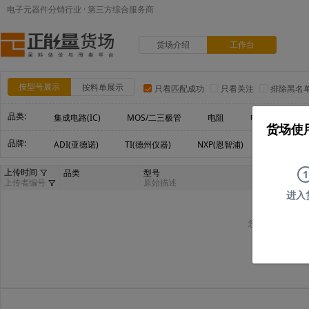
电子元器件分销行业 · 第三方综合服务商
货场介绍
工作台
按型号展示
按料单展示
只看匹配成功
只看关注
排除黑名
品类:
集成电路(IC)
MOS/二三极管
电阻
电容
电
货场使
品牌:
ADI(亚德诺)
TI(德州仪器)
NXP(恩智浦)
Maxim(美
上传时间
品类
型号
1
上传者编号
原始描述
进入
您可以尝试删减