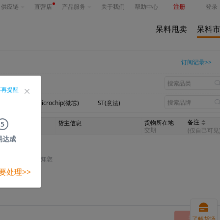
供应链
直营店
产品服务
关于我们
帮助中心
注册
登录
呆料甩卖
呆料
订阅记录>>
不再提醒
n(英飞凌)
Microchip(微芯)
ST(意法)
备注
货物所在地
我的出价
货主信息
5
(税前)
交期
(仅自己可见
易达成
将以短信的形式通知您
要处理>>
提交
了解货场