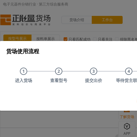
电子元器件分销行业 · 第三方综合服务商
货场介绍
工作台
按型号展示
按料单展示
只看匹配成功
只看关注
排除黑名
货场使用流程
品类:
集成电路(IC)
MOS/二三极管
电阻
电容
电
品牌:
ADI(亚德诺)
TI(德州仪器)
NXP(恩智浦)
Maxim(美
1
2
3
4
上传时间
品类
型号
上传者编号
原始描述
进入货场
查看型号
提交出价
等待货主
您可以尝试删减部分
了解货场
APP