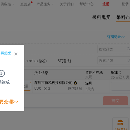
供应链
直营店
产品服务
关于我们
帮助中心
注册
登录
呆料甩卖
呆料
订阅记录>>
不再提醒
n(英飞凌)
Microchip(微芯)
ST(意法)
备注
货物所在地
我的出价
货主信息
5
(税前)
交期
(仅自己可见
易达成
深圳市倚鸿科技有限公司
深圳
￥
0
3
国内终端
3天内
要处理>>
提交
了解货场