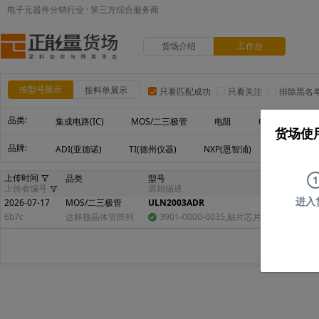
电子元器件分销行业 · 第三方综合服务商
货场介绍
工作台
按型号展示
按料单展示
只看匹配成功
只看关注
排除黑名
品类:
集成电路(IC)
MOS/二三极管
电阻
电容
电
货场使
品牌:
ADI(亚德诺)
TI(德州仪器)
NXP(恩智浦)
Maxim(美
上传时间
品类
型号
1
上传者编号
原始描述
进入
2026-07-17
MOS/二三极管
ULN2003ADR
6b7c
达林顿晶体管阵列