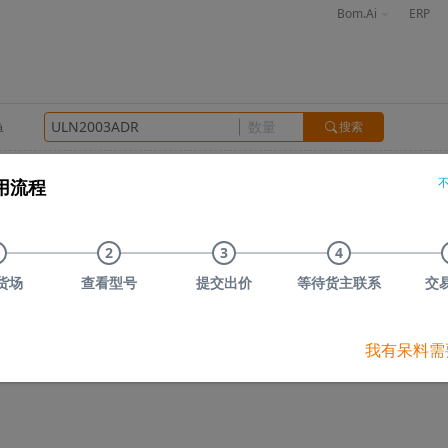
Bom.Ai
ERP
搜索
单
感
晶振
接插件
光电器件
存储
其他
用流程
信)
TOSHIBA(东芝)
Nexperia(安世)
ON(安森美)
Infineo
品牌
库存数量
预估货值
市场价
指数
2
3
4
年份
30天搜索次数
货场
查看型号
提交出价
等待货主联系
交
2453
***
￥***
3901-0000-0035,贴片芯片,ULN2003ADR；贴片,2453
30天搜索:
**
我有呆料需