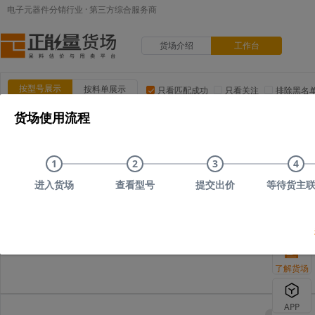
电子元器件分销行业 · 第三方综合服务商
货场介绍
工作台
按型号展示
按料单展示
只看匹配成功
只看关注
排除黑名
货场使用流程
品类:
集成电路(IC)
MOS/二三极管
电阻
电容
电
品牌:
ADI(亚德诺)
TI(德州仪器)
NXP(恩智浦)
Maxim(美
1
2
3
4
上传时间
品类
型号
上传者编号
原始描述
进入货场
查看型号
提交出价
等待货主
您可以尝试删减部
了解货场
APP