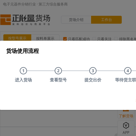
电子元器件分销行业 · 第三方综合服务商
货场介绍
工作台
按型号展示
按料单展示
只看匹配成功
只看关注
排除黑名
货场使用流程
品类:
集成电路(IC)
MOS/二三极管
电阻
电容
电
品牌:
ADI(亚德诺)
TI(德州仪器)
NXP(恩智浦)
Maxim(美
1
2
3
4
上传时间
品类
型号
上传者编号
原始描述
进入货场
查看型号
提交出价
等待货主
您可以尝试删减部分
了解货场
APP