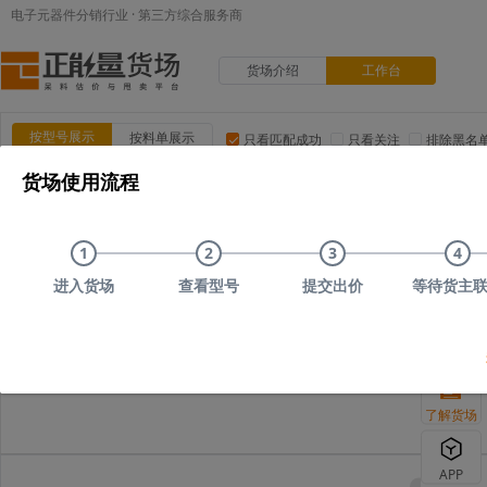
电子元器件分销行业 · 第三方综合服务商
货场介绍
工作台
按型号展示
按料单展示
只看匹配成功
只看关注
排除黑名
货场使用流程
品类:
集成电路(IC)
MOS/二三极管
电阻
电容
电
品牌:
ADI(亚德诺)
TI(德州仪器)
NXP(恩智浦)
Maxim(美
1
2
3
4
上传时间
品类
型号
上传者编号
原始描述
进入货场
查看型号
提交出价
等待货主
您可以尝试删减部
了解货场
APP